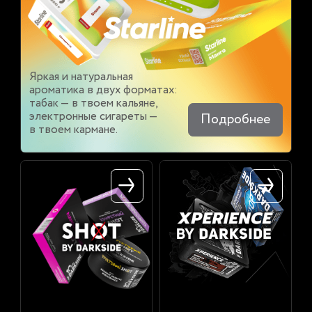
Яркая и натуральная
ароматика в двух форматах:
табак — в твоем кальяне,
электронные сигареты —
Подробнее
в твоем кармане.